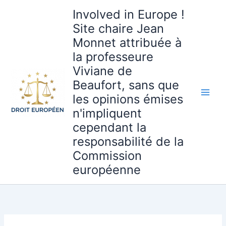
Aller
Involved in Europe !
au
Site chaire Jean
contenu
Monnet attribuée à
la professeure
Viviane de
Beaufort, sans que
les opinions émises
n'impliquent
cependant la
responsabilité de la
Commission
européenne