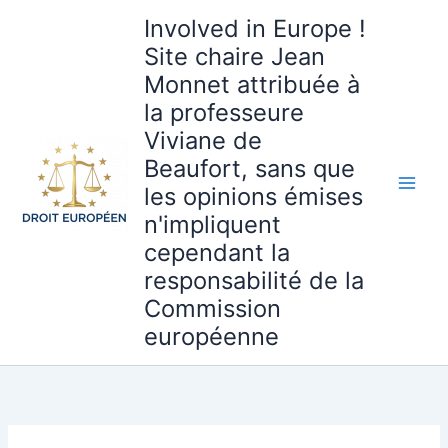
Aller
Involved in Europe !
au
Site chaire Jean
contenu
Monnet attribuée à
la professeure
Viviane de
Beaufort, sans que
les opinions émises
n'impliquent
cependant la
responsabilité de la
Commission
européenne