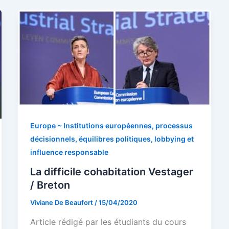
Europe ~ Institutions européennes, processus
décisionnels, équilibres politiques, lobbying et
influence responsable
La difficile cohabitation Vestager
/ Breton
Viviane De Beaufort
/
15/04/2020
Article rédigé par les étudiants du cours