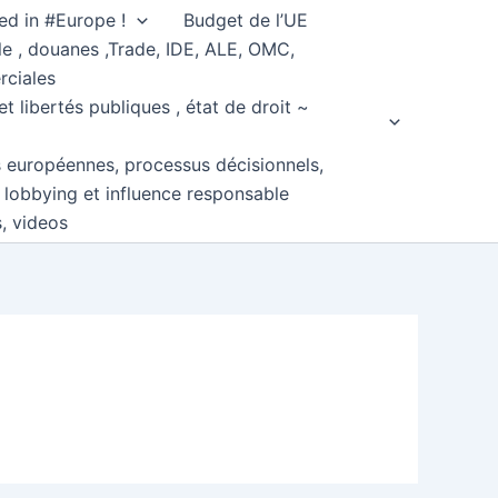
ed in #Europe !
Budget de l’UE
e , douanes ,Trade, IDE, ALE, OMC,
rciales
et libertés publiques , état de droit ~
s européennes, processus décisionnels,
, lobbying et influence responsable
s, videos