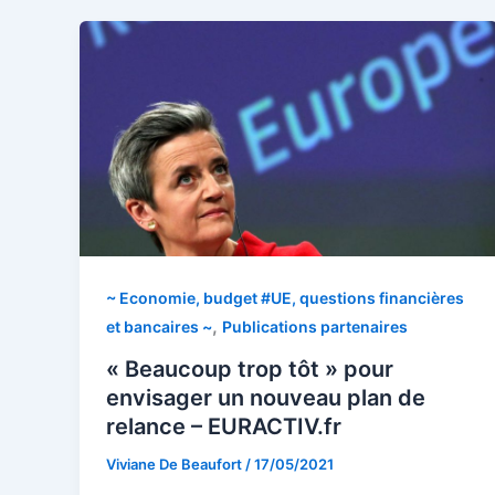
~ Economie, budget #UE, questions financières
,
et bancaires ~
Publications partenaires
« Beaucoup trop tôt » pour
envisager un nouveau plan de
relance – EURACTIV.fr
Viviane De Beaufort
/
17/05/2021