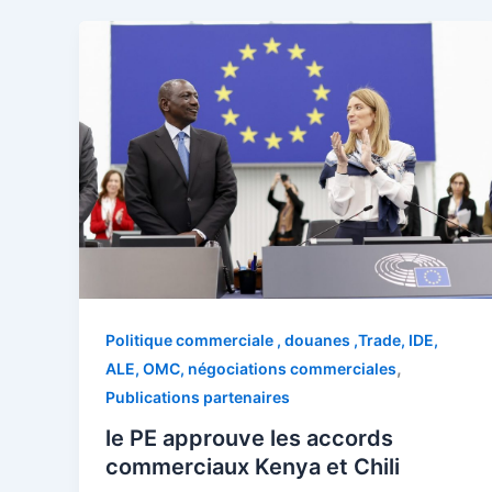
Politique commerciale , douanes ,Trade, IDE,
,
ALE, OMC, négociations commerciales
Publications partenaires
le PE approuve les accords
commerciaux Kenya et Chili