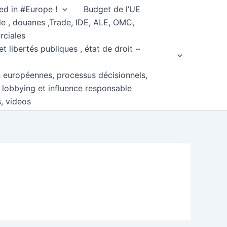
ed in #Europe !
Budget de l’UE
e , douanes ,Trade, IDE, ALE, OMC,
rciales
et libertés publiques , état de droit ~
s européennes, processus décisionnels,
, lobbying et influence responsable
s, videos