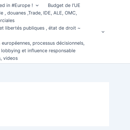
ed in #Europe !
Budget de l’UE
e , douanes ,Trade, IDE, ALE, OMC,
rciales
et libertés publiques , état de droit ~
s européennes, processus décisionnels,
, lobbying et influence responsable
s, videos