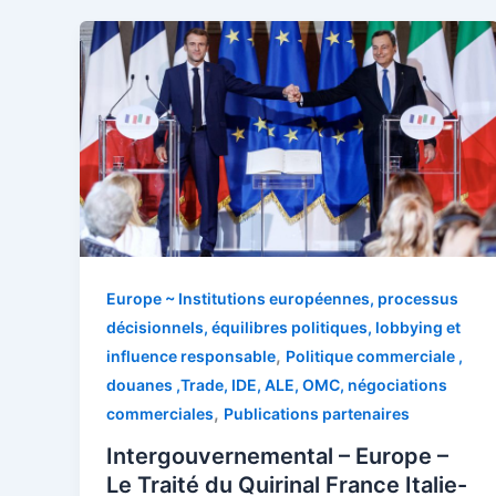
Europe ~ Institutions européennes, processus
décisionnels, équilibres politiques, lobbying et
,
influence responsable
Politique commerciale ,
douanes ,Trade, IDE, ALE, OMC, négociations
,
commerciales
Publications partenaires
Intergouvernemental – Europe –
Le Traité du Quirinal France Italie-