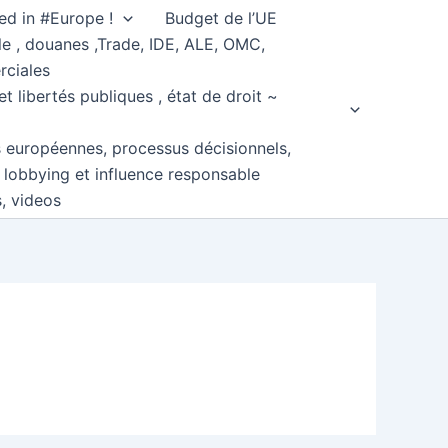
ed in #Europe !
Budget de l’UE
e , douanes ,Trade, IDE, ALE, OMC,
rciales
et libertés publiques , état de droit ~
s européennes, processus décisionnels,
, lobbying et influence responsable
s, videos