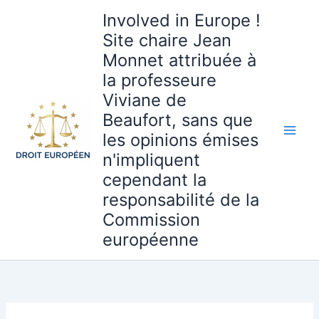
Aller
Involved in Europe !
au
Site chaire Jean
contenu
Monnet attribuée à
la professeure
Viviane de
Beaufort, sans que
les opinions émises
n'impliquent
cependant la
responsabilité de la
Commission
européenne