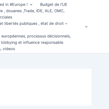
ed in #Europe !
Budget de l’UE
e , douanes ,Trade, IDE, ALE, OMC,
rciales
et libertés publiques , état de droit ~
s européennes, processus décisionnels,
, lobbying et influence responsable
s, videos