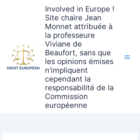
Aller
Involved in Europe !
au
Site chaire Jean
contenu
Monnet attribuée à
la professeure
Viviane de
Beaufort, sans que
les opinions émises
n'impliquent
cependant la
responsabilité de la
Commission
européenne