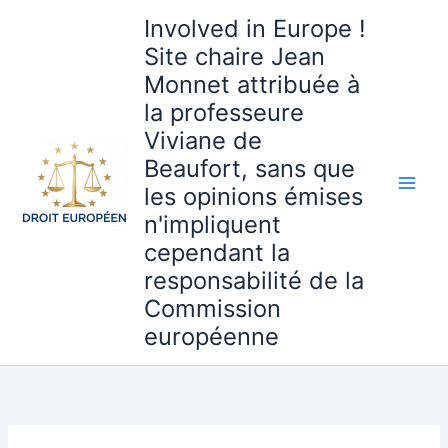
Aller
Involved in Europe !
au
Site chaire Jean
contenu
Monnet attribuée à
la professeure
Viviane de
Beaufort, sans que
les opinions émises
n'impliquent
cependant la
responsabilité de la
Commission
européenne