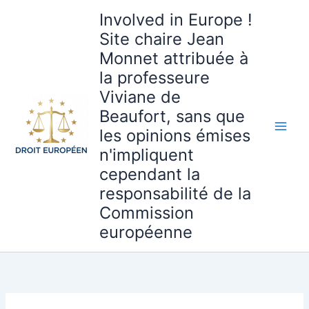
Aller
Involved in Europe !
au
Site chaire Jean
contenu
Monnet attribuée à
la professeure
Viviane de
Beaufort, sans que
les opinions émises
n'impliquent
cependant la
responsabilité de la
Commission
européenne