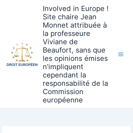
Aller
Involved in Europe !
au
Site chaire Jean
contenu
Monnet attribuée à
la professeure
Viviane de
Beaufort, sans que
les opinions émises
n'impliquent
cependant la
responsabilité de la
Commission
européenne