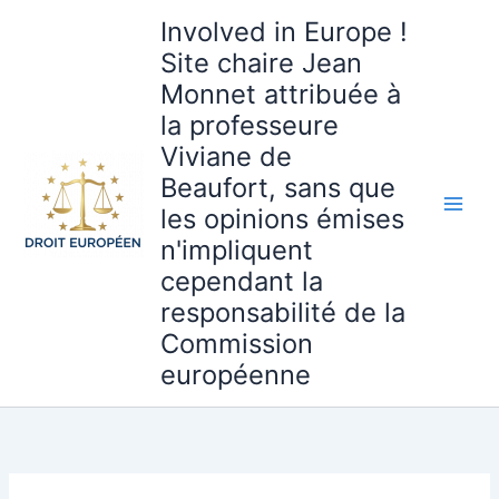
Aller
Involved in Europe !
au
Site chaire Jean
contenu
Monnet attribuée à
la professeure
Viviane de
Beaufort, sans que
les opinions émises
n'impliquent
cependant la
responsabilité de la
Commission
européenne