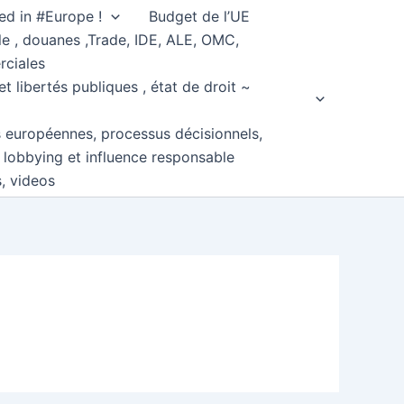
ed in #Europe !
Budget de l’UE
e , douanes ,Trade, IDE, ALE, OMC,
rciales
et libertés publiques , état de droit ~
s européennes, processus décisionnels,
, lobbying et influence responsable
s, videos