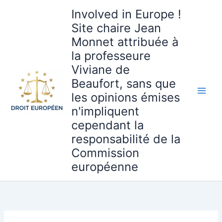
Aller
Involved in Europe !
au
Site chaire Jean
contenu
Monnet attribuée à
la professeure
Viviane de
Beaufort, sans que
les opinions émises
n'impliquent
cependant la
responsabilité de la
Commission
européenne