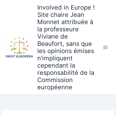
Aller
Involved in Europe !
au
Site chaire Jean
contenu
Monnet attribuée à
la professeure
Viviane de
Beaufort, sans que
les opinions émises
n'impliquent
cependant la
responsabilité de la
Commission
européenne