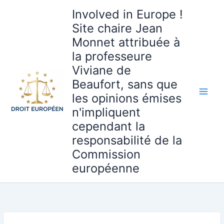
Aller
Involved in Europe !
au
Site chaire Jean
contenu
Monnet attribuée à
la professeure
Viviane de
Beaufort, sans que
les opinions émises
n'impliquent
cependant la
responsabilité de la
Commission
européenne