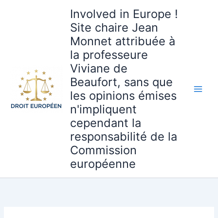
Aller
Involved in Europe !
au
Site chaire Jean
contenu
Monnet attribuée à
la professeure
Viviane de
Beaufort, sans que
les opinions émises
n'impliquent
cependant la
responsabilité de la
Commission
européenne