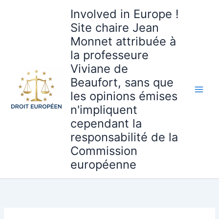
Aller
Involved in Europe !
au
Site chaire Jean
contenu
Monnet attribuée à
la professeure
Viviane de
Beaufort, sans que
les opinions émises
n'impliquent
cependant la
responsabilité de la
Commission
européenne