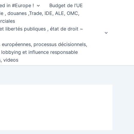
ed in #Europe !
Budget de l’UE
e , douanes ,Trade, IDE, ALE, OMC,
rciales
et libertés publiques , état de droit ~
s européennes, processus décisionnels,
, lobbying et influence responsable
s, videos