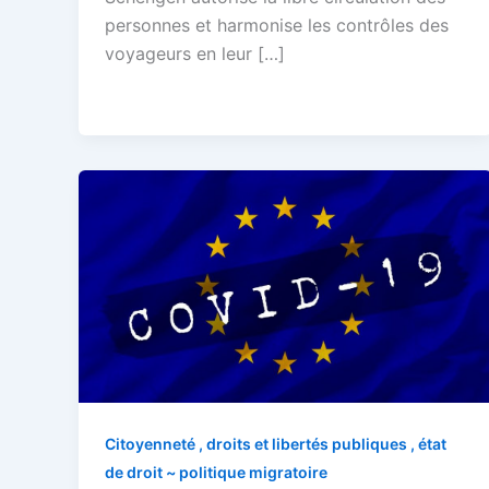
personnes et harmonise les contrôles des
voyageurs en leur […]
Citoyenneté , droits et libertés publiques , état
de droit ~ politique migratoire