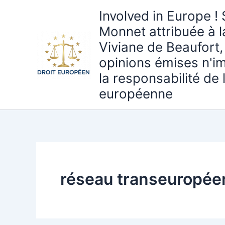
Aller
Involved in Europe ! 
au
Monnet attribuée à 
contenu
Viviane de Beaufort,
opinions émises n'i
la responsabilité de
européenne
réseau transeuropée