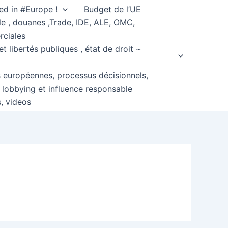
ed in #Europe !
Budget de l’UE
e , douanes ,Trade, IDE, ALE, OMC,
rciales
et libertés publiques , état de droit ~
s européennes, processus décisionnels,
, lobbying et influence responsable
s, videos