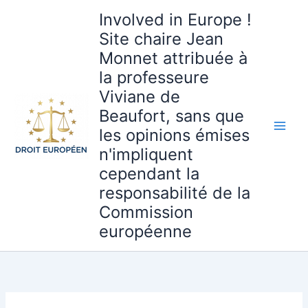
Aller
Involved in Europe !
au
Site chaire Jean
contenu
Monnet attribuée à
la professeure
Viviane de
Beaufort, sans que
les opinions émises
n'impliquent
cependant la
responsabilité de la
Commission
européenne