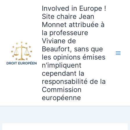
Aller
Involved in Europe !
au
Site chaire Jean
contenu
Monnet attribuée à
la professeure
Viviane de
Beaufort, sans que
les opinions émises
n'impliquent
cependant la
responsabilité de la
Commission
européenne