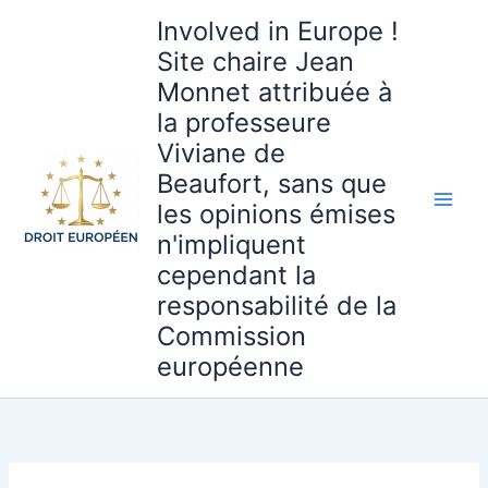
Aller
Involved in Europe !
au
Site chaire Jean
contenu
Monnet attribuée à
la professeure
Viviane de
Beaufort, sans que
les opinions émises
n'impliquent
cependant la
responsabilité de la
Commission
européenne