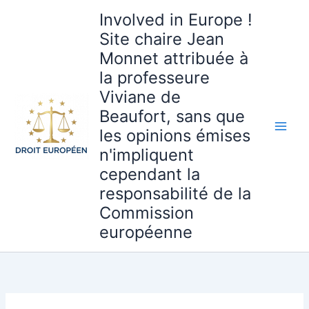
Aller
Involved in Europe !
au
Site chaire Jean
contenu
Monnet attribuée à
la professeure
Viviane de
Beaufort, sans que
les opinions émises
n'impliquent
cependant la
responsabilité de la
Commission
européenne