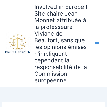
Aller
Involved in Europe !
au
Site chaire Jean
contenu
Monnet attribuée à
la professeure
Viviane de
Beaufort, sans que
les opinions émises
n'impliquent
cependant la
responsabilité de la
Commission
européenne