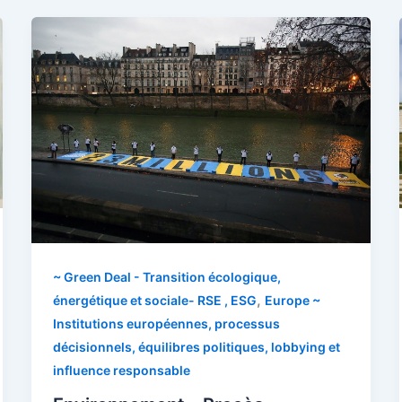
~ Green Deal - Transition écologique,
,
énergétique et sociale- RSE , ESG
Europe ~
Institutions européennes, processus
décisionnels, équilibres politiques, lobbying et
influence responsable