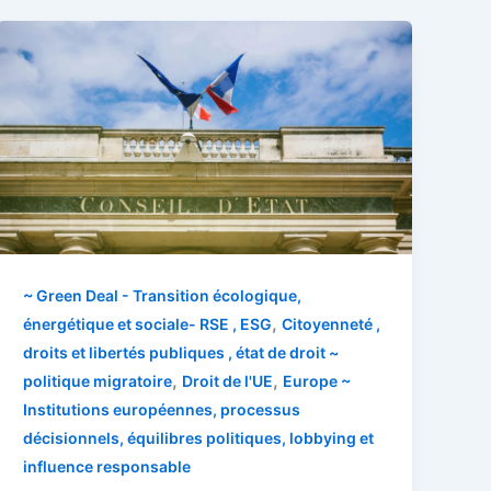
~ Green Deal - Transition écologique,
,
énergétique et sociale- RSE , ESG
Citoyenneté ,
droits et libertés publiques , état de droit ~
,
,
politique migratoire
Droit de l'UE
Europe ~
Institutions européennes, processus
décisionnels, équilibres politiques, lobbying et
influence responsable