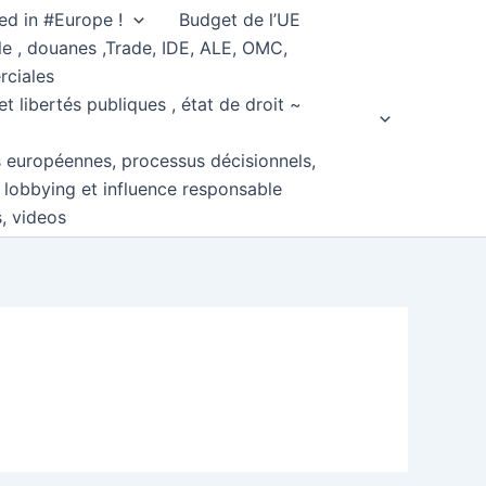
ed in #Europe !
Budget de l’UE
e , douanes ,Trade, IDE, ALE, OMC,
rciales
et libertés publiques , état de droit ~
s européennes, processus décisionnels,
, lobbying et influence responsable
s, videos