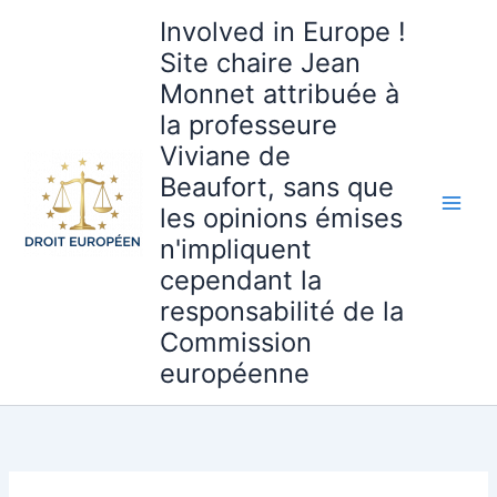
Aller
Involved in Europe !
au
Site chaire Jean
contenu
Monnet attribuée à
la professeure
Viviane de
Beaufort, sans que
les opinions émises
n'impliquent
cependant la
responsabilité de la
Commission
européenne