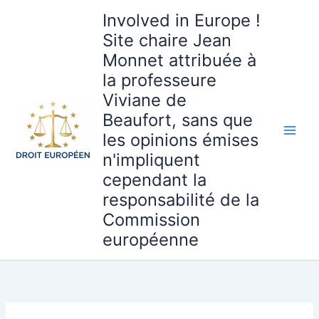
Aller
Involved in Europe !
au
Site chaire Jean
contenu
Monnet attribuée à
la professeure
Viviane de
Beaufort, sans que
les opinions émises
n'impliquent
cependant la
responsabilité de la
Commission
européenne