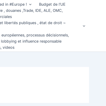
ed in #Europe !
Budget de l’UE
e , douanes ,Trade, IDE, ALE, OMC,
rciales
et libertés publiques , état de droit ~
s européennes, processus décisionnels,
, lobbying et influence responsable
s, videos