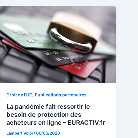
,
Droit de l'UE
Publications partenaires
La pandémie fait ressortir le
besoin de protection des
acheteurs en ligne – EURACTIV.fr
Lambert Volpi
/
06/05/2020