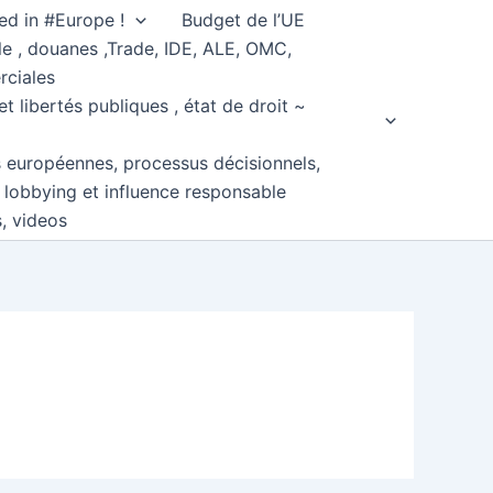
ed in #Europe !
Budget de l’UE
e , douanes ,Trade, IDE, ALE, OMC,
rciales
et libertés publiques , état de droit ~
s européennes, processus décisionnels,
, lobbying et influence responsable
s, videos