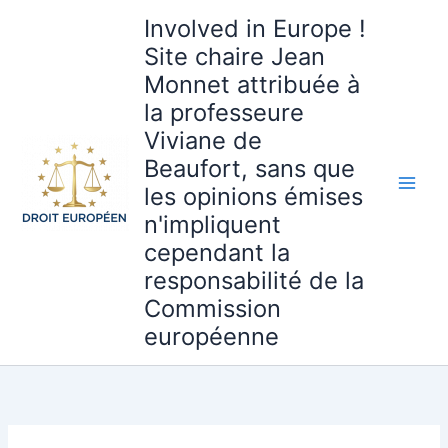
Aller
Involved in Europe !
au
Site chaire Jean
contenu
Monnet attribuée à
la professeure
Viviane de
Beaufort, sans que
les opinions émises
n'impliquent
cependant la
responsabilité de la
Commission
européenne