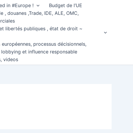
ed in #Europe !
Budget de l’UE
e , douanes ,Trade, IDE, ALE, OMC,
rciales
et libertés publiques , état de droit ~
s européennes, processus décisionnels,
, lobbying et influence responsable
s, videos