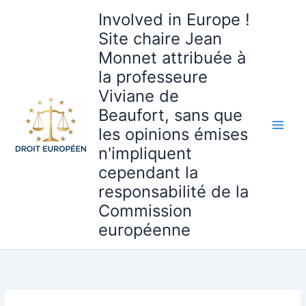
Aller
Involved in Europe !
au
Site chaire Jean
contenu
Monnet attribuée à
la professeure
Viviane de
Beaufort, sans que
les opinions émises
n'impliquent
cependant la
responsabilité de la
Commission
européenne