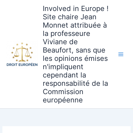
Aller
Involved in Europe !
au
Site chaire Jean
contenu
Monnet attribuée à
la professeure
Viviane de
Beaufort, sans que
les opinions émises
n'impliquent
cependant la
responsabilité de la
Commission
européenne