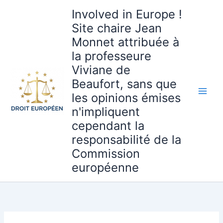
Aller
Involved in Europe !
au
Site chaire Jean
contenu
Monnet attribuée à
la professeure
Viviane de
Beaufort, sans que
les opinions émises
n'impliquent
cependant la
responsabilité de la
Commission
européenne