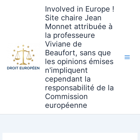
Aller
Involved in Europe !
au
Site chaire Jean
contenu
Monnet attribuée à
la professeure
Viviane de
Beaufort, sans que
les opinions émises
n'impliquent
cependant la
responsabilité de la
Commission
européenne