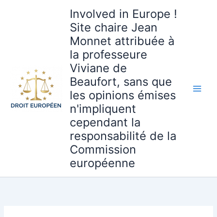
Aller
Involved in Europe !
au
Site chaire Jean
contenu
Monnet attribuée à
la professeure
Viviane de
Beaufort, sans que
les opinions émises
n'impliquent
cependant la
responsabilité de la
Commission
européenne