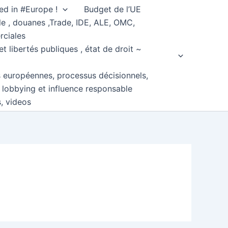
ed in #Europe !
Budget de l’UE
e , douanes ,Trade, IDE, ALE, OMC,
rciales
et libertés publiques , état de droit ~
s européennes, processus décisionnels,
, lobbying et influence responsable
s, videos