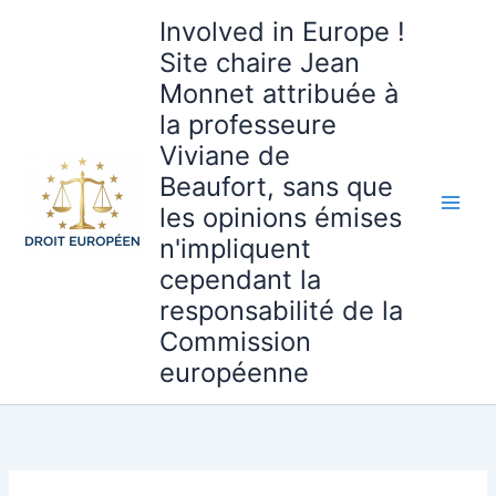
Aller
Involved in Europe !
au
Site chaire Jean
contenu
Monnet attribuée à
la professeure
Viviane de
Beaufort, sans que
les opinions émises
n'impliquent
cependant la
responsabilité de la
Commission
européenne