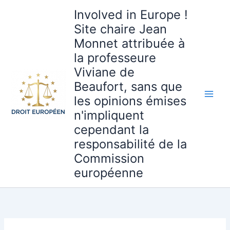
Aller
Involved in Europe !
au
Site chaire Jean
contenu
Monnet attribuée à
la professeure
Viviane de
Beaufort, sans que
les opinions émises
n'impliquent
cependant la
responsabilité de la
Commission
européenne