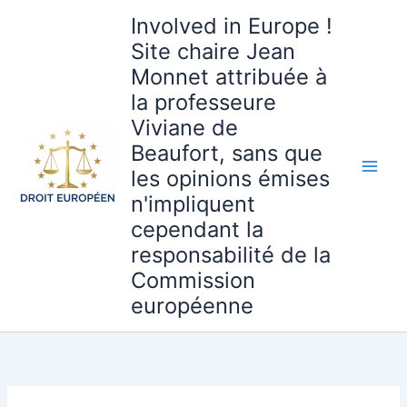
Aller
Involved in Europe !
au
Site chaire Jean
contenu
Monnet attribuée à
la professeure
Viviane de
Beaufort, sans que
les opinions émises
n'impliquent
cependant la
responsabilité de la
Commission
européenne