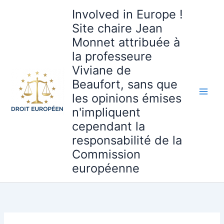
Aller
Involved in Europe !
au
Site chaire Jean
contenu
Monnet attribuée à
la professeure
Viviane de
Beaufort, sans que
les opinions émises
n'impliquent
cependant la
responsabilité de la
Commission
européenne