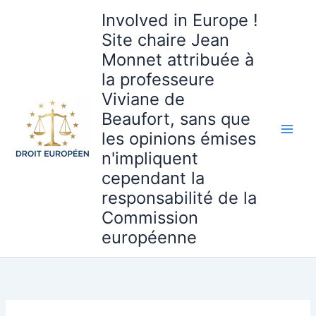
Aller
Involved in Europe !
au
Site chaire Jean
contenu
Monnet attribuée à
la professeure
Viviane de
Beaufort, sans que
les opinions émises
n'impliquent
cependant la
responsabilité de la
Commission
européenne