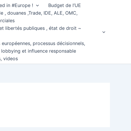
ed in #Europe !
Budget de l’UE
e , douanes ,Trade, IDE, ALE, OMC,
rciales
et libertés publiques , état de droit ~
s européennes, processus décisionnels,
, lobbying et influence responsable
s, videos