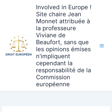
Aller
Involved in Europe !
au
Site chaire Jean
contenu
Monnet attribuée à
la professeure
Viviane de
Beaufort, sans que
les opinions émises
n'impliquent
cependant la
responsabilité de la
Commission
européenne