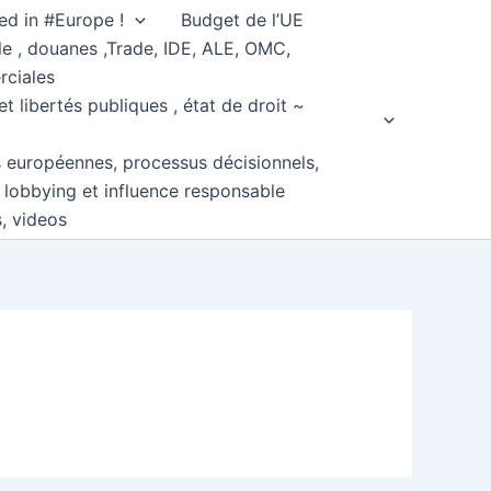
ed in #Europe !
Budget de l’UE
e , douanes ,Trade, IDE, ALE, OMC,
rciales
et libertés publiques , état de droit ~
s européennes, processus décisionnels,
, lobbying et influence responsable
s, videos