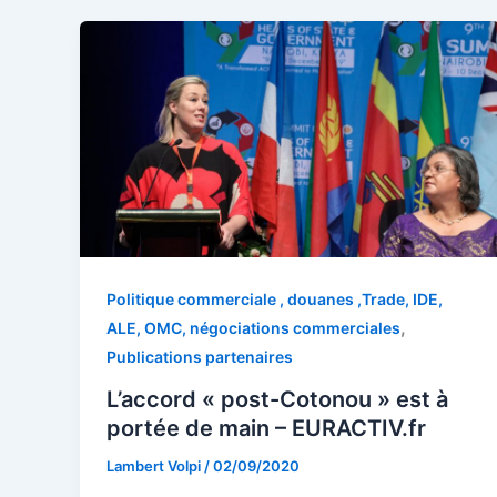
Politique commerciale , douanes ,Trade, IDE,
,
ALE, OMC, négociations commerciales
Publications partenaires
L’accord « post-Cotonou » est à
portée de main – EURACTIV.fr
Lambert Volpi
/
02/09/2020