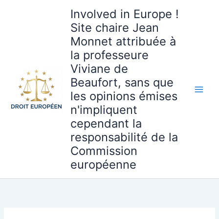
Aller
Involved in Europe !
au
Site chaire Jean
contenu
Monnet attribuée à
la professeure
Viviane de
Beaufort, sans que
les opinions émises
n'impliquent
cependant la
responsabilité de la
Commission
européenne