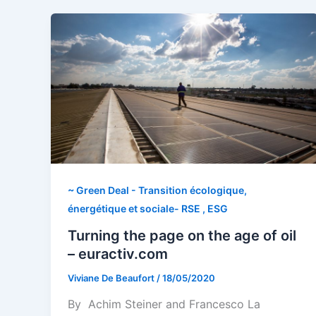
~ Green Deal - Transition écologique,
énergétique et sociale- RSE , ESG
Turning the page on the age of oil
– euractiv.com
Viviane De Beaufort
/
18/05/2020
By Achim Steiner and Francesco La