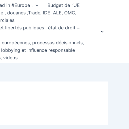
ed in #Europe !
Budget de l’UE
e , douanes ,Trade, IDE, ALE, OMC,
rciales
et libertés publiques , état de droit ~
s européennes, processus décisionnels,
, lobbying et influence responsable
s, videos