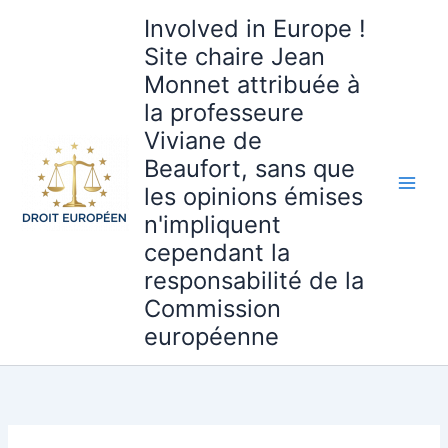
Aller
Involved in Europe !
au
Site chaire Jean
contenu
Monnet attribuée à
la professeure
Viviane de
Beaufort, sans que
les opinions émises
n'impliquent
cependant la
responsabilité de la
Commission
européenne